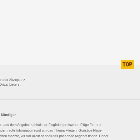
TOP
GANZ
NACH
von der Akzeptanz
OBEN
rittanbieters.
r kündigen
 uns aus dem Angebot zahlreicher Fluglinien preiswerte Flüge für Ihre
sondern volle Information rund um das Thema Fliegen. Günstige Flüge
buchen möchte, will vor allem schnell das passende Angebot finden. Daher