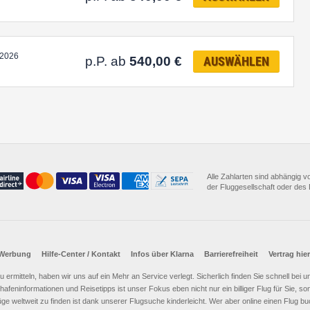
.2026
p.P. ab
540,00
€
AUSWÄHLEN
Alle Zahlarten sind abhängig 
der Fluggesellschaft oder des D
Werbung
Hilfe-Center / Kontakt
Infos über Klarna
Barrierefreiheit
Vertrag hie
e zu ermitteln, haben wir uns auf ein Mehr an Service verlegt. Sicherlich finden Sie schnell bei
afeninformationen und Reisetipps ist unser Fokus eben nicht nur ein billiger Flug für Sie, 
üge weltweit zu finden ist dank unserer Flugsuche kinderleicht. Wer aber online einen Flug 