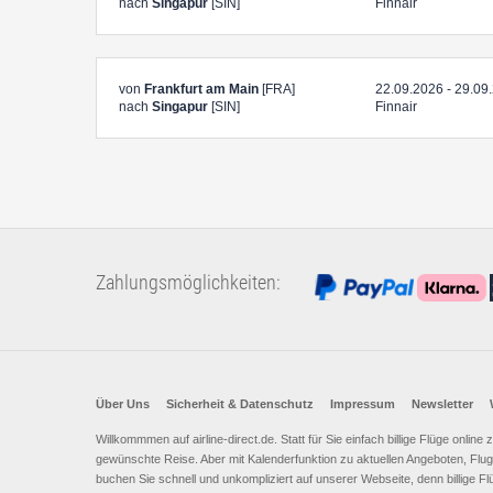
nach
Singapur
[SIN]
Finnair
von
Frankfurt am Main
[FRA]
22.09.2026 - 29.09
nach
Singapur
[SIN]
Finnair
Zahlungsmöglichkeiten:
Über Uns
Sicherheit & Datenschutz
Impressum
Newsletter
Willkommmen auf airline-direct.de. Statt für Sie einfach billige Flüge onlin
gewünschte Reise. Aber mit Kalenderfunktion zu aktuellen Angeboten, Flugh
buchen Sie schnell und unkompliziert auf unserer Webseite, denn billige Fl