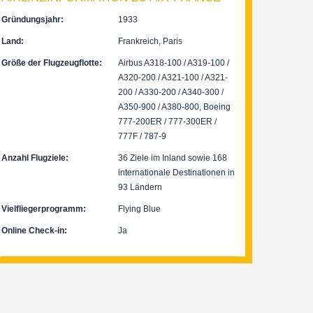
Gründungsjahr:
1933
Land:
Frankreich, Paris
Größe der Flugzeugflotte:
Airbus A318-100 / A319-100 /
A320-200 / A321-100 / A321-
200 / A330-200 / A340-300 /
A350-900 / A380-800, Boeing
777-200ER / 777-300ER /
777F / 787-9
Anzahl Flugziele:
36 Ziele im Inland sowie 168
internationale Destinationen in
93 Ländern
Vielfliegerprogramm:
Flying Blue
Online Check-in:
Ja