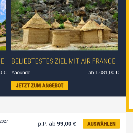
CE
BELIEBTESTES ZIEL MIT AIR FRANCE
00
€
Yaounde
ab 1.081,00
€
JETZT ZUM ANGEBOT
.2027
p.P. ab
99,00
€
AUSWÄHLEN