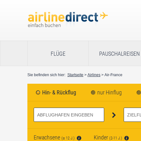
FLÜGE
PAUSCHALREISEN
Sie befinden sich hier:
Startseite
>
Airlines
>
Air-France
Hin- & Rückflug
nur Hinflug
Erwachsene
Kinder
(≥ 12 J.)
(2-11 J.)