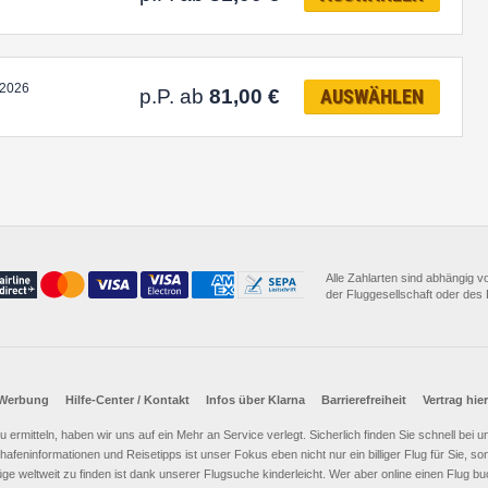
.2026
p.P. ab
81,00
€
AUSWÄHLEN
Alle Zahlarten sind abhängig 
der Fluggesellschaft oder des D
Werbung
Hilfe-Center / Kontakt
Infos über Klarna
Barrierefreiheit
Vertrag hie
e zu ermitteln, haben wir uns auf ein Mehr an Service verlegt. Sicherlich finden Sie schnell bei
afeninformationen und Reisetipps ist unser Fokus eben nicht nur ein billiger Flug für Sie, 
üge weltweit zu finden ist dank unserer Flugsuche kinderleicht. Wer aber online einen Flug 