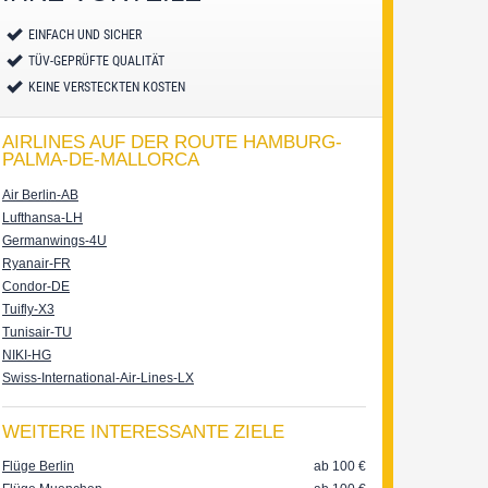
EINFACH UND SICHER
TÜV-GEPRÜFTE QUALITÄT
KEINE VERSTECKTEN KOSTEN
AIRLINES AUF DER ROUTE HAMBURG-
PALMA-DE-MALLORCA
Air Berlin-AB
Lufthansa-LH
Germanwings-4U
Ryanair-FR
Condor-DE
Tuifly-X3
Tunisair-TU
NIKI-HG
Swiss-International-Air-Lines-LX
WEITERE INTERESSANTE ZIELE
Flüge Berlin
ab 100
€