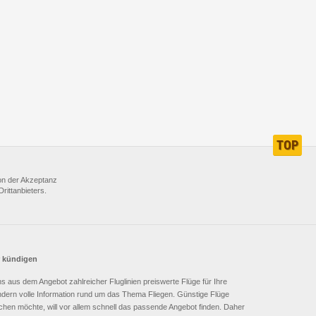
TOP
GANZ
NACH
von der Akzeptanz
OBEN
rittanbieters.
r kündigen
 uns aus dem Angebot zahlreicher Fluglinien preiswerte Flüge für Ihre
sondern volle Information rund um das Thema Fliegen. Günstige Flüge
buchen möchte, will vor allem schnell das passende Angebot finden. Daher