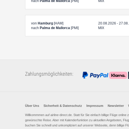
nach
Palma de Mallorca
[PMI]
MIX
von
Hamburg
[HAM]
20.08.2026 - 27.08
nach
Palma de Mallorca
[PMI]
MIX
Zahlungsmöglichkeiten:
Über Uns
Sicherheit & Datenschutz
Impressum
Newsletter
Willkommmen auf airline-direct.de. Statt für Sie einfach billige Flüge onlin
gewünschte Reise. Aber mit Kalenderfunktion zu aktuellen Angeboten, Flugh
buchen Sie schnell und unkompliziert auf unserer Webseite, denn billige Fl