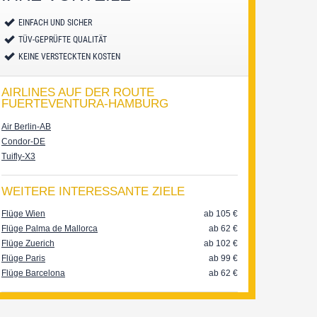
EINFACH UND SICHER
TÜV-GEPRÜFTE QUALITÄT
KEINE VERSTECKTEN KOSTEN
AIRLINES AUF DER ROUTE
FUERTEVENTURA-HAMBURG
Air Berlin-AB
Condor-DE
Tuifly-X3
WEITERE INTERESSANTE ZIELE
Flüge Wien
ab 105
€
Flüge Palma de Mallorca
ab 62
€
Flüge Zuerich
ab 102
€
Flüge Paris
ab 99
€
Flüge Barcelona
ab 62
€