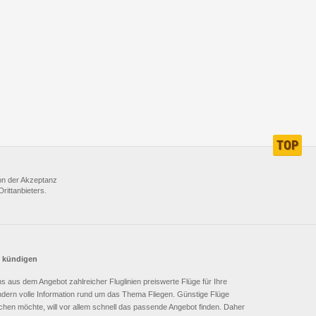
TOP
GANZ
NACH
von der Akzeptanz
OBEN
rittanbieters.
r kündigen
 uns aus dem Angebot zahlreicher Fluglinien preiswerte Flüge für Ihre
sondern volle Information rund um das Thema Fliegen. Günstige Flüge
buchen möchte, will vor allem schnell das passende Angebot finden. Daher