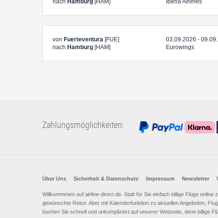
nach
Hamburg
[HAM]
Iberia Airlines
von
Fuerteventura
[FUE]
03.09.2026 - 09.09
nach
Hamburg
[HAM]
Eurowings
Zahlungsmöglichkeiten:
Über Uns
Sicherheit & Datenschutz
Impressum
Newsletter
Willkommmen auf airline-direct.de. Statt für Sie einfach billige Flüge onlin
gewünschte Reise. Aber mit Kalenderfunktion zu aktuellen Angeboten, Flugh
buchen Sie schnell und unkompliziert auf unserer Webseite, denn billige Fl