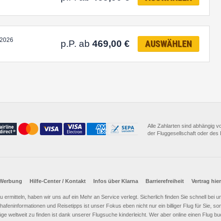
.2026
p.P. ab
469,00
€
AUSWÄHLEN
Alle Zahlarten sind abhängig 
der Fluggesellschaft oder des D
Werbung
Hilfe-Center / Kontakt
Infos über Klarna
Barrierefreiheit
Vertrag hie
e zu ermitteln, haben wir uns auf ein Mehr an Service verlegt. Sicherlich finden Sie schnell bei
afeninformationen und Reisetipps ist unser Fokus eben nicht nur ein billiger Flug für Sie, 
üge weltweit zu finden ist dank unserer Flugsuche kinderleicht. Wer aber online einen Flug 