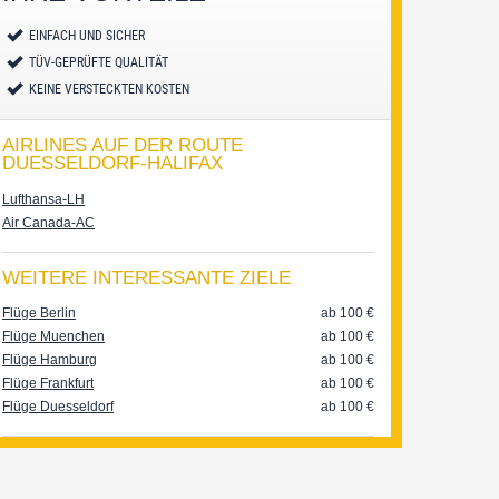
EINFACH UND SICHER
TÜV-GEPRÜFTE QUALITÄT
KEINE VERSTECKTEN KOSTEN
AIRLINES AUF DER ROUTE
DUESSELDORF-HALIFAX
Lufthansa-LH
Air Canada-AC
WEITERE INTERESSANTE ZIELE
Flüge Berlin
ab 100
€
Flüge Muenchen
ab 100
€
Flüge Hamburg
ab 100
€
Flüge Frankfurt
ab 100
€
Flüge Duesseldorf
ab 100
€