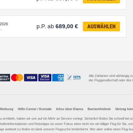
.2026
p.P. ab
689,00
€
AUSWÄHLEN
…
Alle Zahlarten sind abhängig 
der Fluggesellschaft oder des D
Werbung
Hilfe-Center / Kontakt
Infos über Klarna
Barrierefreiheit
Vertrag hie
e zu ermitteln, haben wir uns auf ein Mehr an Service verlegt. Sicherlich finden Sie schnell bei
afeninformationen und Reisetipps ist unser Fokus eben nicht nur ein billiger Flug für Sie, 
üge weltweit zu finden ist dank unserer Flugsuche kinderleicht. Wer aber online einen Flug 