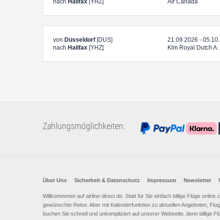
nach
Halifax
[YHZ]
Air Canada
von
Düsseldorf
[DUS]
21.09.2026 - 05.10
nach
Halifax
[YHZ]
Klm Royal Dutch A
Zahlungsmöglichkeiten:
Über Uns
Sicherheit & Datenschutz
Impressum
Newsletter
Willkommmen auf airline-direct.de. Statt für Sie einfach billige Flüge onlin
gewünschte Reise. Aber mit Kalenderfunktion zu aktuellen Angeboten, Flugh
buchen Sie schnell und unkompliziert auf unserer Webseite, denn billige Fl