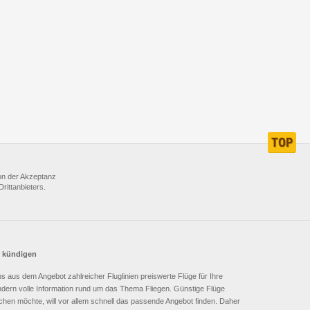
TOP
GANZ
NACH
von der Akzeptanz
OBEN
rittanbieters.
r kündigen
 uns aus dem Angebot zahlreicher Fluglinien preiswerte Flüge für Ihre
sondern volle Information rund um das Thema Fliegen. Günstige Flüge
buchen möchte, will vor allem schnell das passende Angebot finden. Daher