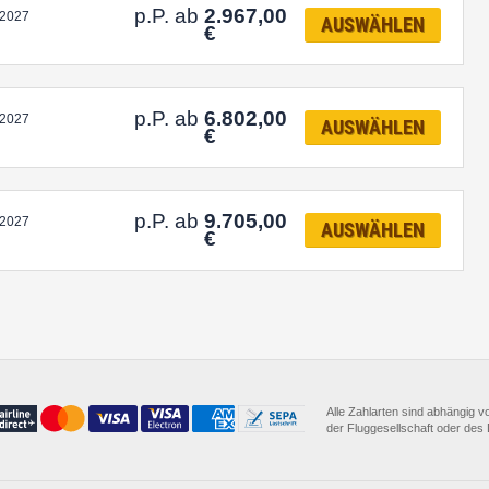
p.P. ab
2.967,00
.2027
AUSWÄHLEN
€
p.P. ab
6.802,00
.2027
AUSWÄHLEN
€
p.P. ab
9.705,00
.2027
AUSWÄHLEN
€
Alle Zahlarten sind abhängig 
der Fluggesellschaft oder des D